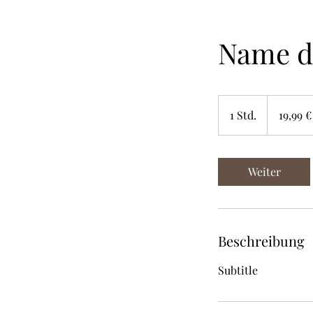
Name d
19,99
Euro
1 Std.
1
19,99 €
S
t
d
Weiter
Beschreibung
Subtitle